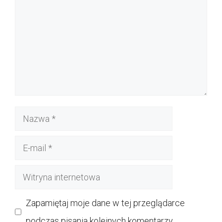
Nazwa
E-
mail
Witryna
internetowa
Zapamiętaj moje dane w tej przeglądarce
podczas pisania kolejnych komentarzy.