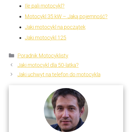
Ile pali motocykl?
Motocykl 35 kW – Jaką pojemność?
Jaki motocykl na początek
Jaki motocykl 125
Kategorie
Poradnik Motocyklisty
Jaki motocykl dla 50-latka?
Jaki uchwyt na telefon do motocykla