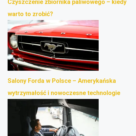
Czyszczenie zbiornika paliwowego – kiedy
warto to zrobić?
Salony Forda w Polsce – Amerykańska
wytrzymałość i nowoczesne technologie