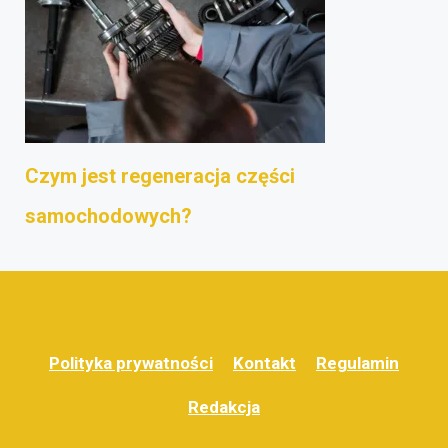
Czym jest regeneracja części
samochodowych?
Polityka prywatności
Kontakt
Regulamin
Redakcja