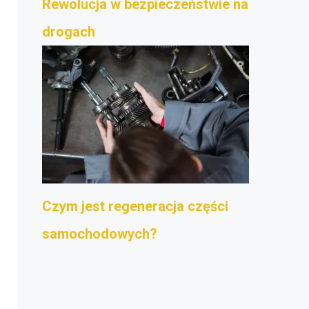
Rewolucja w bezpieczeństwie na
drogach
Czym jest regeneracja części
samochodowych?