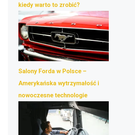
kiedy warto to zrobić?
Salony Forda w Polsce –
Amerykańska wytrzymałość i
nowoczesne technologie