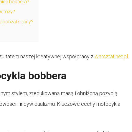
mieć bobbera?
odróży?
o początkujący?
 rezultatem naszej kreatywnej współpracy z
warsztat.net.pl
ocykla bobbera
cznym stylem, zredukowaną masą i obniżoną pozycją
rowości i indywidualizmu. Kluczowe cechy motocykla