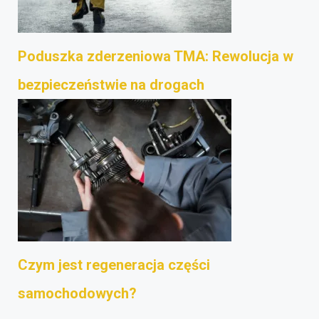
Poduszka zderzeniowa TMA: Rewolucja w
bezpieczeństwie na drogach
Czym jest regeneracja części
samochodowych?