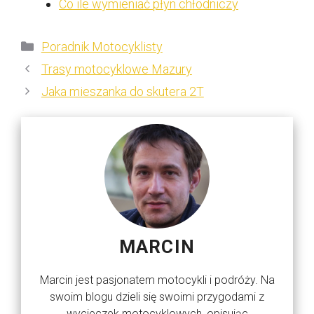
Co ile wymieniać płyn chłodniczy
Kategorie
Poradnik Motocyklisty
Trasy motocyklowe Mazury
Jaka mieszanka do skutera 2T
MARCIN
Marcin jest pasjonatem motocykli i podróży. Na
swoim blogu dzieli się swoimi przygodami z
wycieczek motocyklowych, opisując