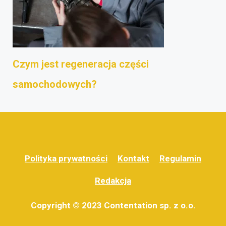
Czym jest regeneracja części
samochodowych?
Polityka prywatności
Kontakt
Regulamin
Redakcja
Copyright © 2023 Contentation sp. z o.o.