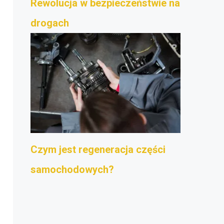
Rewolucja w bezpieczeństwie na
drogach
Czym jest regeneracja części
samochodowych?