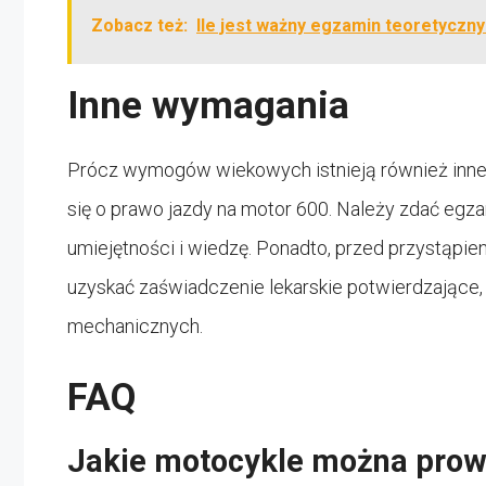
Zobacz też:
Ile jest ważny egzamin teoretyczny
Inne wymagania
Prócz wymogów wiekowych istnieją również inne c
się o prawo jazdy na motor 600. Należy zdać egza
umiejętności i wiedzę. Ponadto, przed przystąpi
uzyskać zaświadczenie lekarskie potwierdzające,
mechanicznych.
FAQ
Jakie motocykle można prow