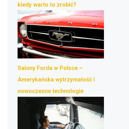
kiedy warto to zrobić?
Salony Forda w Polsce –
Amerykańska wytrzymałość i
nowoczesne technologie