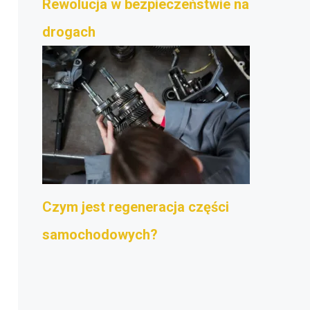
Rewolucja w bezpieczeństwie na
drogach
Czym jest regeneracja części
samochodowych?