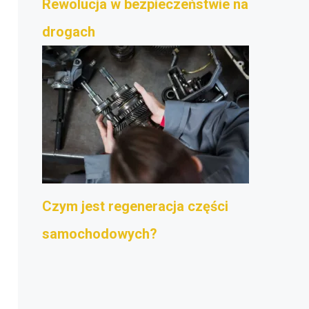
Rewolucja w bezpieczeństwie na
drogach
Czym jest regeneracja części
samochodowych?