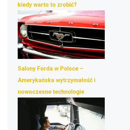
kiedy warto to zrobić?
Salony Forda w Polsce –
Amerykańska wytrzymałość i
nowoczesne technologie