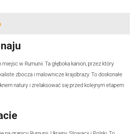
h
unaju
h miejsc w Rumunii. Ta głęboka kanion, przez który
kaliste zbocza i malownicze krajobrazy. To doskonałe
ęknem natury i zrelaksować się przed kolejnym etapem
acie
ę na granicy Rumunii, Ukrainy, Słowacji i Polski. To