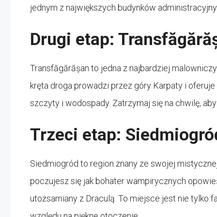
jednym z największych budynków administracyjny
Drugi etap: Transfăgără
Transfăgărășan to jedna z najbardziej malowniczyc
kręta droga prowadzi przez góry Karpaty i oferuje
szczyty i wodospady. Zatrzymaj się na chwilę, ab
Trzeci etap: Siedmiogró
Siedmiogród to region znany ze swojej mistycznej
poczujesz się jak bohater wampirycznych opowieś
utożsamiany z Draculą. To miejsce jest nie tylko f
względu na piękne otoczenie.