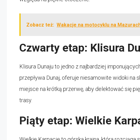
Zobacz też:
Wakacje na motocyklu na Mazurac
Czwarty etap: Klisura D
Klisura Dunaju to jedno z najbardziej imponującyc
przepływa Dunaj, oferuje niesamowite widoki na s
miejsce na krótką przerwę, aby delektować się pi
trasy.
Piąty etap: Wielkie Karp
Wielkie Karpacie to górska kraina, która rozciąga si