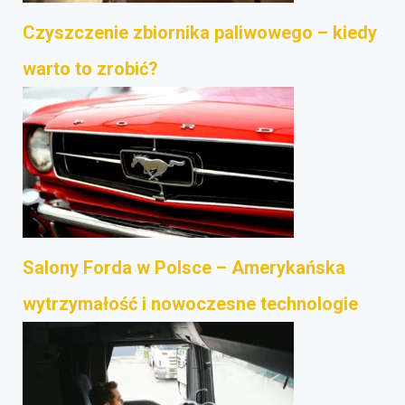
Czyszczenie zbiornika paliwowego – kiedy
warto to zrobić?
Salony Forda w Polsce – Amerykańska
wytrzymałość i nowoczesne technologie