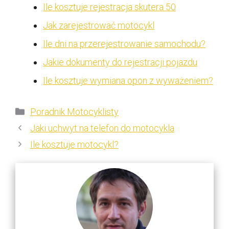
Ile kosztuje rejestracja skutera 50
Jak zarejestrować motocykl
Ile dni na przerejestrowanie samochodu?
Jakie dokumenty do rejestracji pojazdu
Ile kosztuje wymiana opon z wyważeniem?
Kategorie
Poradnik Motocyklisty
Jaki uchwyt na telefon do motocykla
Ile kosztuje motocykl?