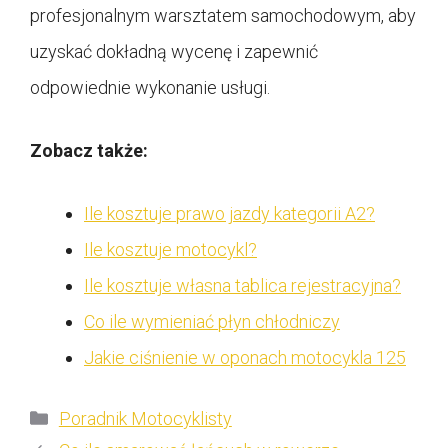
profesjonalnym warsztatem samochodowym, aby
uzyskać dokładną wycenę i zapewnić
odpowiednie wykonanie usługi.
Zobacz także:
Ile kosztuje prawo jazdy kategorii A2?
Ile kosztuje motocykl?
Ile kosztuje własna tablica rejestracyjna?
Co ile wymieniać płyn chłodniczy
Jakie ciśnienie w oponach motocykla 125
Kategorie
Poradnik Motocyklisty