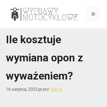
Przejdź
do
Menu
treści
Ile kosztuje
wymiana opon z
wyważeniem?
16 sierpnia, 2023
przez
Marcin